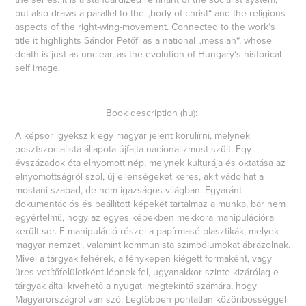
but also draws a parallel to the „body of christ“ and the religious
aspects of the right-wing-movement. Connected to the work‘s
title it highlights Sándor Petőfi as a national „messiah“, whose
death is just as unclear, as the evolution of Hungary‘s historical
self image.
Book description (hu):
A képsor igyekszik egy magyar jelent körülírni, melynek
posztszocialista állapota újfajta nacionalizmust szült. Egy
évszázadok óta elnyomott nép, melynek kulturája és oktatása az
elnyomottságról szól, új ellenségeket keres, akit vádolhat a
mostani szabad, de nem igazságos világban. Egyaránt
dokumentációs és beállított képeket tartalmaz a munka, bár nem
egyértelmű, hogy az egyes képekben mekkora manipulációra
került sor. E manipuláció részei a papírmasé plasztikák, melyek
magyar nemzeti, valamint kommunista szimbólumokat ábrázolnak.
Mivel a tárgyak fehérek, a fényképen kiégett formaként, vagy
üres vetítőfelületként lépnek fel, ugyanakkor szinte kizárólag e
tárgyak által kivehető a nyugati megtekintő számára, hogy
Magyarországról van szó. Legtöbben pontatlan közönbösséggel