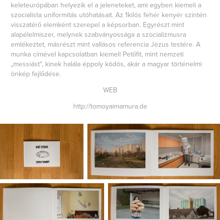
keleteurópában helyezik el a jeleneteket, ami egyben kiemeli a
szocialista uniformitás utóhatásait. Az 1kilós fehér kenyér szintén
visszatérő elemként szerepel a képsorban. Egyrészt mint
alapélelmiszer, melynek szabványossága a szocializmusra
emlékeztet, másrészt mint vallásos referencia Jézus testére. A
munka címével kapcsolatban kiemeli Petőfit, mint nemzeti
„messiást“, kinek halála éppoly ködös, akár a magyar történelmi
önkép fejlődése.
WEB
http://tomoyaimamura.de​​​​​​​