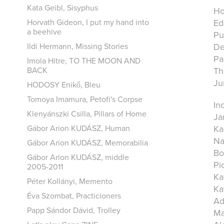
Kata Geibl, Sisyphus
Ho
Ed
Horvath Gideon, I put my hand into
a beehive
Pu
De
Ildi Hermann, Missing Stories
Pa
Imola Hitre, TO THE MOON AND
Th
BACK
Ju
HODOSY Enikő, Bleu
Tomoya Imamura, Petofi's Corpse
Inc
Klenyánszki Csilla, Pillars of Home
Ja
Ka
Gábor Arion KUDÁSZ, Human
Na
Gábor Arion KUDÁSZ, Memorabilia
Bo
Gábor Arion KUDÁSZ, middle
Pi
2005-2011
Ka
Péter Kollányi, Memento
Ka
Éva Szombat, Practicioners
Ad
Papp Sándor Dávid, Trolley
Ma