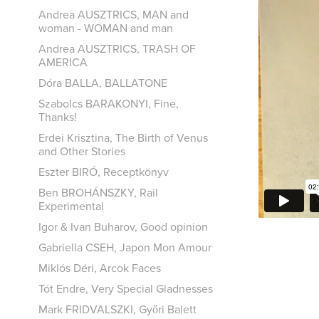
Andrea AUSZTRICS, MAN and
woman - WOMAN and man
Andrea AUSZTRICS, TRASH OF
AMERICA
Dóra BALLA, BALLATONE
Szabolcs BARAKONYI, Fine,
Thanks!
Erdei Krisztina, The Birth of Venus
and Other Stories
Eszter BIRÓ, Receptkönyv
Ben BROHÁNSZKY, Rail
Experimental
Igor & Ivan Buharov, Good opinion
Gabriella CSEH, Japon Mon Amour
Miklós Déri, Arcok Faces
Tót Endre, Very Special Gladnesses
Mark FRIDVALSZKI, Győri Balett