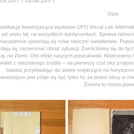
.05.2017 – 03.06.2017 r.
Opis:
ublikacja towarzysząca wystawie UFO Visual Lab Alternati
ę od wielu lat, na wszystkich kontynentach. Sprawa istnie
nieustannie ujawniają się nowi naoczni świadkowie. Popul
zdają się zaciemniać obraz sytuacji. Zwróciliśmy się do tyc
taj, na Ziemi. Oto efekt naszych poszukiwań. Nielinearna 
wiateł z nieznanego źródła – na pierwszy rzut oka znajome
badasz przykładając do siebie majaczące na horyzonc
pewniejsze jest zdaje się być tylko to, że jesteś obcy w m
Ziemia to nasza plane