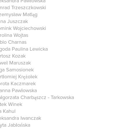
eksandra Pawłowska
nrad Trzeszczkowski
zemysław Matląg
na Juszczak
mink Wojciechowski
rolina Wojtas
blo Charnas
goda Paulina Lewicka
rtosz Kozak
weł Maruszak
ga Samosionek
rtłomiej Krężołek
rota Kaczmarek
anna Pawłowska
łgorzata Charbąszcz - Tarkowska
tek Winek
a Kahul
eksandra Iwanczak
yta Jabłońska