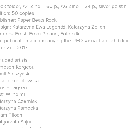
ok folder, A4 Zine – 60 p., A6 Zine – 24 p., silver gelatin 
ition: 50 copies
blisher: Paper Beats Rock
sign: Katarzyna Ewa Legendź, Katarzyna Zolich
rtners: Fresh From Poland, Fotobzik
e publication accompanying the UFO Visual Lab exhibitio
ne 2nd 2017
luded artists:
meson Kergeou
mil Śleszyński
talia Poniatowska
ris Eldagsen
otr Wilhelmi
tarzyna Czerniak
tarzyna Ramocka
am Pijoan
łgorzata Sajur