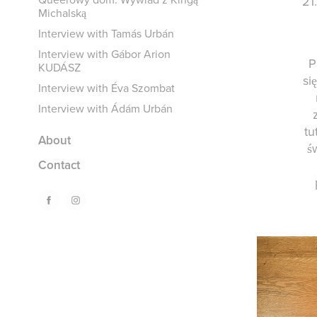
21
Michalską
Interview with Tamás Urbán
Interview with Gábor Arion
P
KUDÁSZ
si
Interview with Éva Szombat
Interview with Ádám Urbán
tu
About
ś
Contact