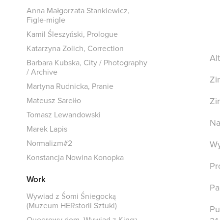
Anna Małgorzata Stankiewicz,
Figle-migle
Kamil Śleszyński, Prologue
Katarzyna Zolich, Correction
Al
Barbara Kubska, City / Photography
/ Archive
Zi
Martyna Rudnicka, Pranie
Zi
Mateusz Sarełło
Tomasz Lewandowski
Na
Marek Lapis
Normalizm#2
Wy
Konstancja Nowina Konopka
Pr
Work
Pa
Wywiad z Śomi Śniegocką
(Muzeum HERstorii Sztuki)
Pu
Queerowy dom. Wywiad z Kingą