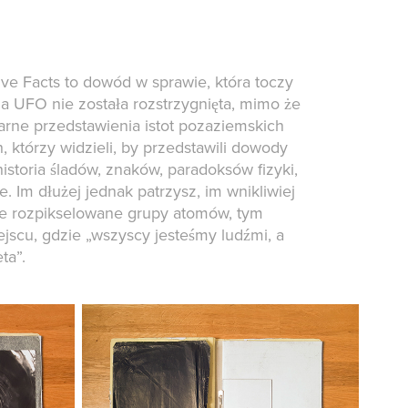
ve Facts to dowód w sprawie, która toczy
nia UFO nie została rozstrzygnięta, mimo że
arne przedstawienia istot pozaziemskich
h, którzy widzieli, by przedstawili dowody
historia śladów, znaków, paradoksów fizyki,
. Im dłużej jednak patrzysz, im wnikliwiej
ie rozpikselowane grupy atomów, tym
iejscu, gdzie „wszyscy jesteśmy ludźmi, a
ta”.