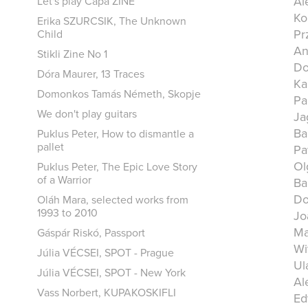
Al
Let's play Capa ZINE
Ko
Erika SZURCSIK, The Unknown
Pr
Child
An
Stikli Zine No 1
Do
Dóra Maurer, 13 Traces
Ka
Domonkos Tamás Németh, Skopje
Pa
We don't play guitars
Ja
Ba
Puklus Peter, How to dismantle a
pallet
Pa
Ol
Puklus Peter, The Epic Love Story
of a Warrior
Ba
Do
Oláh Mara, selected works from
1993 to 2010
Jo
Ma
Gáspár Riskó, Passport
Wi
Júlia VÉCSEI, SPOT - Prague
Ul
Júlia VÉCSEI, SPOT - New York
Al
Vass Norbert, KUPAKOSKIFLI
Ed