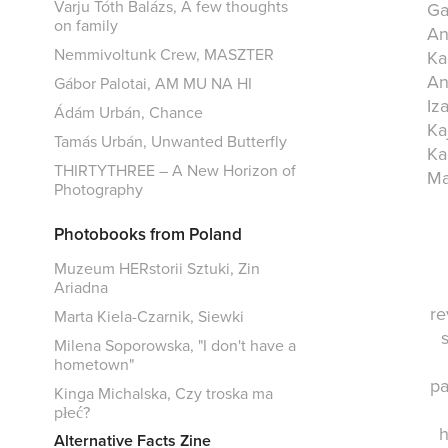
Varju Tóth Balázs, A few thoughts
Ga
on family
An
Nemmivoltunk Crew, MASZTER
Ka
An
Gábor Palotai, AM MU NA HI
Iz
Ádám Urbán, Chance
Ka
Tamás Urbán, Unwanted Butterfly
Ka
THIRTYTHREE – A New Horizon of
Ma
Photography
Photobooks from Poland
Muzeum HERstorii Sztuki, Zin
Ariadna
re
Marta Kiela-Czarnik, Siewki
Milena Soporowska, "I don't have a
hometown"
pa
Kinga Michalska, Czy troska ma
płeć?
h
Alternative Facts Zine