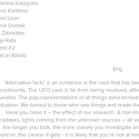
briela Kaszycka
na Kieblesz
rol Liver
na Osetek
a Zdziebko
ja Rata
mil #2
rcin Bańdo
Eng
‘Alternative facts’ is an evidence in the case that has b
continents. The UFO case is far from being resolved, alt
vealed. The pop-representations of all things extra-terrest
situation. We turned to those who saw things and made th
Here you have it – the effect of our research. A non-line
radoxes, lights coming from the unknown sources – all looki
the longer you look, the more closely you investigate a
orizon, the clearer it gets - it is likely that you’re not a