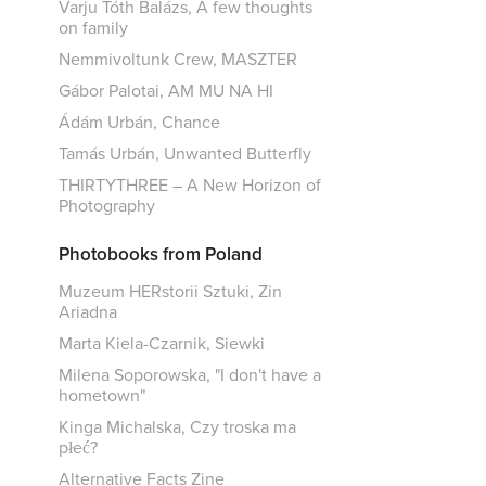
Varju Tóth Balázs, A few thoughts
on family
Nemmivoltunk Crew, MASZTER
Gábor Palotai, AM MU NA HI
Ádám Urbán, Chance
Tamás Urbán, Unwanted Butterfly
THIRTYTHREE – A New Horizon of
Photography
Photobooks from Poland
Muzeum HERstorii Sztuki, Zin
Ariadna
Marta Kiela-Czarnik, Siewki
Milena Soporowska, "I don't have a
hometown"
Kinga Michalska, Czy troska ma
płeć?
Alternative Facts Zine