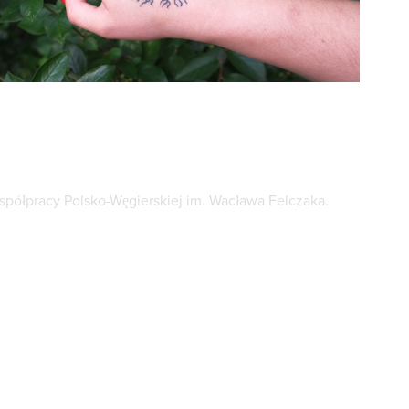
 Współpracy Polsko-Węgierskiej im. Wacława Felczaka.