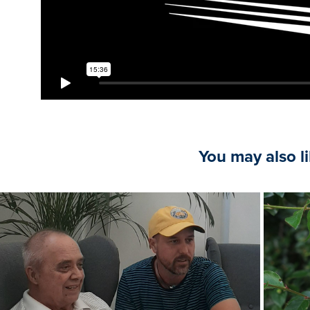
You may also l
2020
Qu
nterview with Tamás Urbán