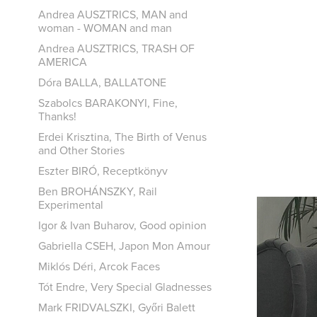
Andrea AUSZTRICS, MAN and
woman - WOMAN and man
Andrea AUSZTRICS, TRASH OF
AMERICA
Dóra BALLA, BALLATONE
Szabolcs BARAKONYI, Fine,
Thanks!
Erdei Krisztina, The Birth of Venus
and Other Stories
Eszter BIRÓ, Receptkönyv
Ben BROHÁNSZKY, Rail
Experimental
Igor & Ivan Buharov, Good opinion
Gabriella CSEH, Japon Mon Amour
Miklós Déri, Arcok Faces
Tót Endre, Very Special Gladnesses
I
Mark FRIDVALSZKI, Győri Balett