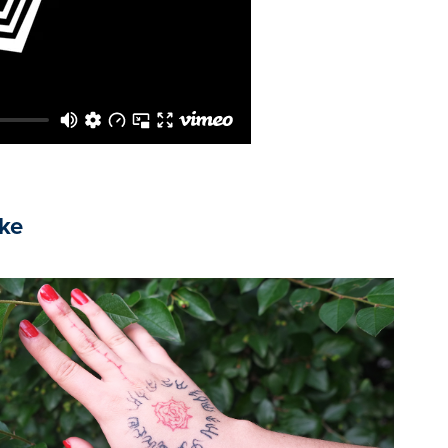
ike
2022
eerowy dom. Wywiad z Kingą 
Michalską