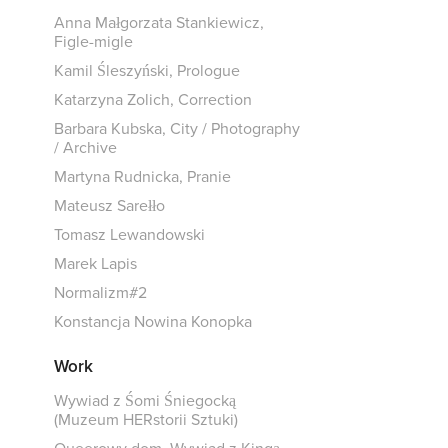
Anna Małgorzata Stankiewicz,
Figle-migle
Kamil Śleszyński, Prologue
Katarzyna Zolich, Correction
Barbara Kubska, City / Photography
/ Archive
Martyna Rudnicka, Pranie
Mateusz Sarełło
Tomasz Lewandowski
Marek Lapis
Normalizm#2
Konstancja Nowina Konopka
Work
Wywiad z Śomi Śniegocką
(Muzeum HERstorii Sztuki)