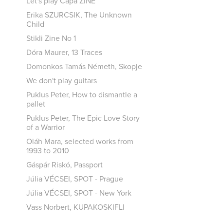
Let's play Capa ZINE
Erika SZURCSIK, The Unknown
Child
Stikli Zine No 1
Dóra Maurer, 13 Traces
Domonkos Tamás Németh, Skopje
We don't play guitars
Puklus Peter, How to dismantle a
pallet
Puklus Peter, The Epic Love Story
of a Warrior
Oláh Mara, selected works from
1993 to 2010
Gáspár Riskó, Passport
Júlia VÉCSEI, SPOT - Prague
Júlia VÉCSEI, SPOT - New York
Vass Norbert, KUPAKOSKIFLI