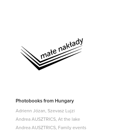
Photobooks from Hungary
Adrienn Józan, Szevasz Lujzi
Andrea AUSZTRICS, At the lake
Andrea AUSZTRICS, Family events