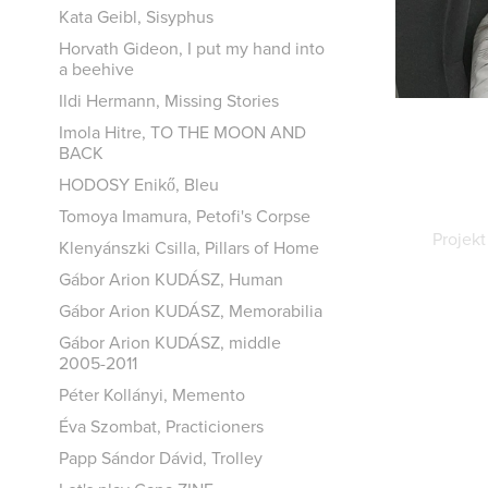
Kata Geibl, Sisyphus
Horvath Gideon, I put my hand into
a beehive
Ildi Hermann, Missing Stories
Imola Hitre, TO THE MOON AND
BACK
HODOSY Enikő, Bleu
Tomoya Imamura, Petofi's Corpse
Projekt
Klenyánszki Csilla, Pillars of Home
Gábor Arion KUDÁSZ, Human
Gábor Arion KUDÁSZ, Memorabilia
Gábor Arion KUDÁSZ, middle
2005-2011
Péter Kollányi, Memento
Éva Szombat, Practicioners
Papp Sándor Dávid, Trolley