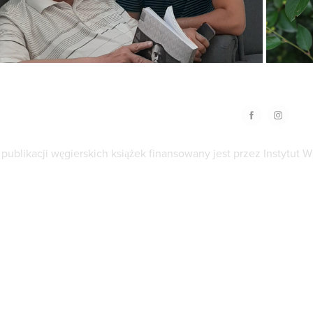
 publikacji węgierskich książek finansowany jest przez Instytut