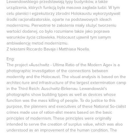
Lewandowskiego przedstawiają typy budynków, a także
urządzenia, których funkcją była masowa zagłada ludzi. W tym
celu planiści i egzekutorzy zbrodni Holokaustu wykorzystywali
środki racjonalizatorskie, oparte na podstawowych ideach
modernizmu. Pierwotnie te założenia miały służyć tworzeniu
wartości dodanej, co było rozumiane także jako poprawa
warunków życia człowieka. Holocaust ujawnił tym samym
ambiwalencję metod modernizmu.
Z tekstami Riccardo Bavaja i Matthiasa Noella.
Eng:
The project »Auschwitz - Ultima Ratio of the Modern Age« is a
photographic investigation of the connections between
modernity and the Holocaust. The visual analysis is based on the
architec-ture and infrastructure of the largest extermination camp
in the Third Reich: Auschwitz-Birkenau. Lewandowski's
photographs show building types as well as devices whose
function was the mass killing of people. To do justice to this
purpose, the planners and executives of these National So-cialist
crimes made use of ration-alist means based on the basic
principles of modernism. These principles were originally
intended to serve the creation of surplus value, which was also
understood as an improvement of the human condition. The