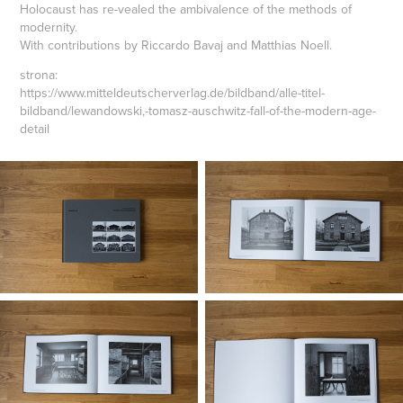
Holocaust has re-vealed the ambivalence of the methods of
modernity.
With contributions by Riccardo Bavaj and Matthias Noell.
strona:
https://www.mitteldeutscherverlag.de/bildband/alle-titel-
bildband/lewandowski,-tomasz-auschwitz-fall-of-the-modern-age-
detail