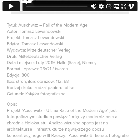
Tytuł: Auschwitz – Fall of the Modern Age
Autor: Tomasz Lewandowski
Projekt: Tomasz Lewandowski
Edytor: Tomasz Lewandowski
Wydawca: Mitteldeutscher Verlag
Druk: Mitteldeutscher Verlag
Data i miejsce: Luty 2019, Halle (Saale), Niemcy
Format i oprawa: 26x21 / twarda
Edycja: 800
Ilość stron, ilość obrazów: 112, 68
Rodzaj druku, rodzaj papieru: offset
Gatunek: Książka fotograficzna
Opis:
Projekt "Auschwitz - Ultima Ratio of the Modern Age" jest
fotograficznym studium powiązań między modernizmem a
zbrodnią Holokaustu. Analiza wizualna oparta jest na
architekturze i infrastrukturze największego obozu
koncentracyjnego w III Rzeszy: Auschwitz-Birkenau. Fotografie